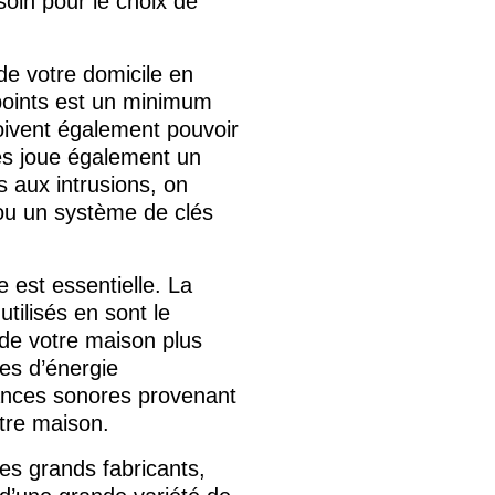
soin pour le choix de
 de votre domicile en
 points est un minimum
doivent également pouvoir
és joue également un
s aux intrusions, on
 ou un système de clés
e est essentielle. La
tilisés en sont le
 de votre maison plus
ies d’énergie
sances sonores provenant
otre maison.
Les grands fabricants,