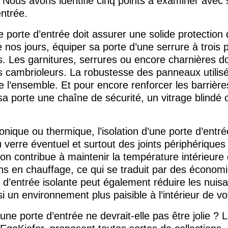
 Nous avons identifié cinq points à examiner avec 
entrée.
e porte d’entrée doit assurer une solide protection
 nos jours, équiper sa porte d’une serrure à trois
ons. Les garnitures, serrures ou encore charnières 
s cambrioleurs. La robustesse des panneaux utilis
e l’ensemble. Et pour encore renforcer les barrière
sa porte une chaîne de sécurité, un vitrage blindé
onique ou thermique, l’isolation d’une porte d’entré
verre éventuel et surtout des joints périphériques u
ion contribue à maintenir la température intérieure
oins en chauffage, ce qui se traduit par des économ
e d’entrée isolante peut également réduire les nui
nsi un environnement plus paisible à l’intérieur de v
une porte d’entrée ne devrait-elle pas être jolie ? 