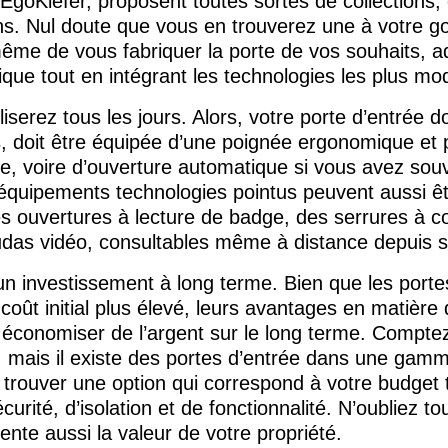
EgoKiefer
, proposent toutes sortes de collections,
ions. Nul doute que vous en trouverez une à votre goû
 même de vous fabriquer la porte de vos souhaits, 
que tout en intégrant les technologies les plus mo
iserez tous les jours. Alors, votre porte d’entrée doi
s, doit être équipée d’une poignée ergonomique et
e, voire d’ouverture automatique si vous avez sou
équipements technologies pointus peuvent aussi êt
des ouvertures à lecture de badge, des serrures à 
 judas vidéo, consultables même à distance depuis
 investissement à long terme. Bien que les porte
 coût initial plus élevé, leurs avantages en matière 
nt économiser de l’argent sur le long terme. Compt
mais il existe des portes d’entrée dans une gamme
 trouver une option qui correspond à votre budget
urité, d’isolation et de fonctionnalité. N’oubliez t
nte aussi la valeur de votre propriété.